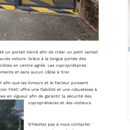
é un portail tiercé afin de créer un petit vantail
accès voiture. Grâce à la longue portée des
les en centre agréé. Les copropriétaires
ements et sans aucun câble à tirer.
afin que les livreurs et le facteur puissent
tion FAAC offre une fiabilité et une robustesse à
mes en vigueur afin de garantir la sécurité des
copropriétaires et des visiteurs.
N’hésitez pas à nous contacter