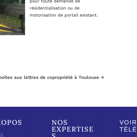
pour toute demande de
résidentialisation ou de
motorisation de portail existant.
îtes aux lettres de copropriété à Toulouse
→
ROPOS
NOS
VOIR
EXPERTISE
TÉL
S
il
→