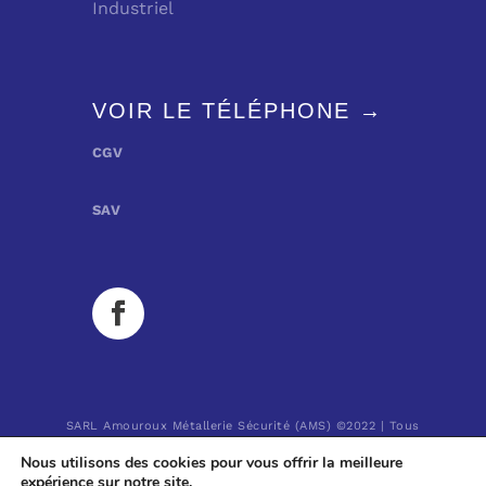
Industriel
VOIR LE TÉLÉPHONE →
CGV
SAV
SARL Amouroux Métallerie Sécurité (AMS)
©2022 | Tous
droits réservés.
Nous utilisons des cookies pour vous offrir la meilleure
Réalisation : MULTIMED SOLUTIONS
expérience sur notre site.